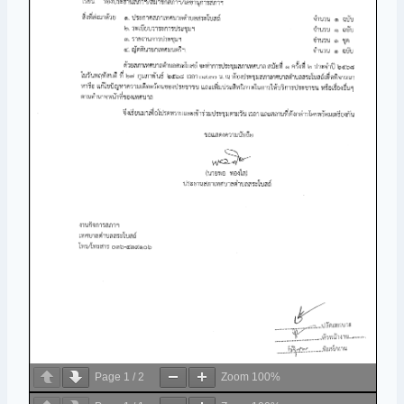
Page
1
/
2
Zoom
100%