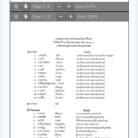
Page
1
/
3
Zoom
100%
Page
1
/
11
Zoom
100%