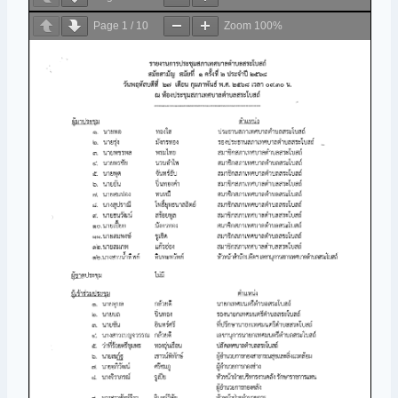
Page
1
/
10
Zoom
100%