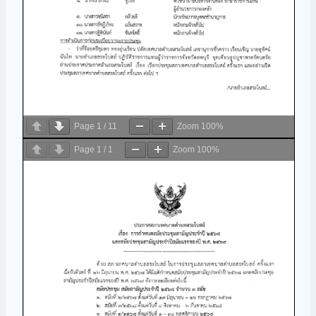
Page
1
/
11
Zoom
100%
Page
1
/
1
Zoom
100%