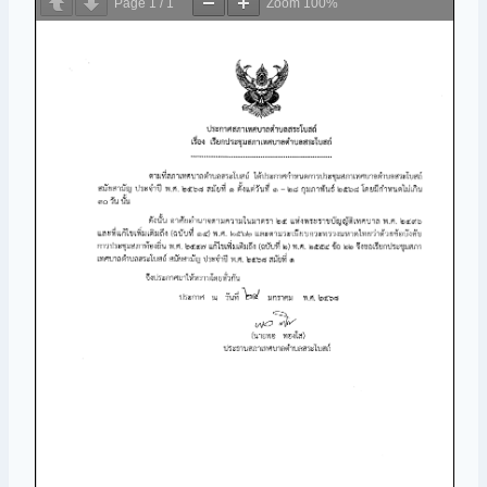
Page
1
/
1
Zoom
100%