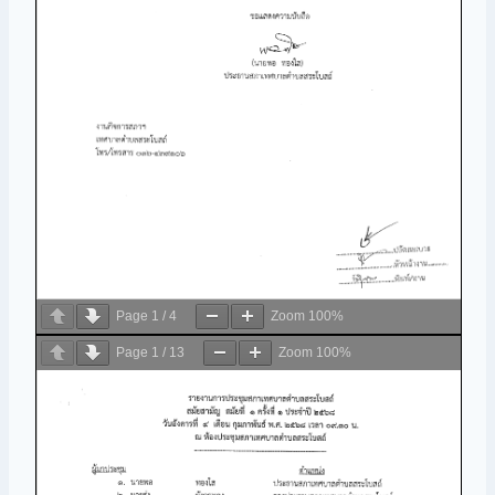
Page
1
/
4
Zoom
100%
Page
1
/
13
Zoom
100%