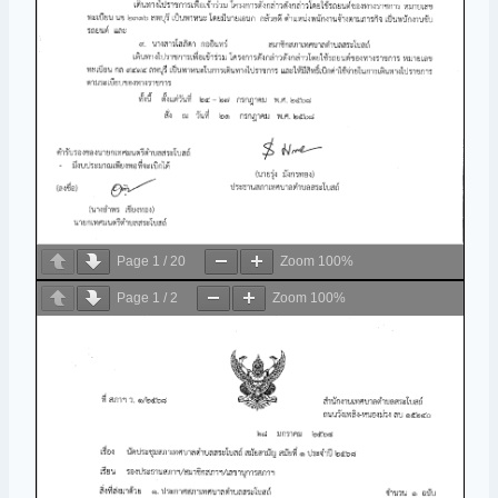
Page
1
/
20
Zoom
100%
Page
1
/
2
Zoom
100%