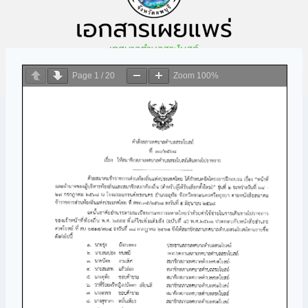
Page
1
/
20
Zoom
100%