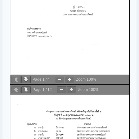
Page
1
/
4
Zoom
100%
Page
1
/
12
Zoom
100%