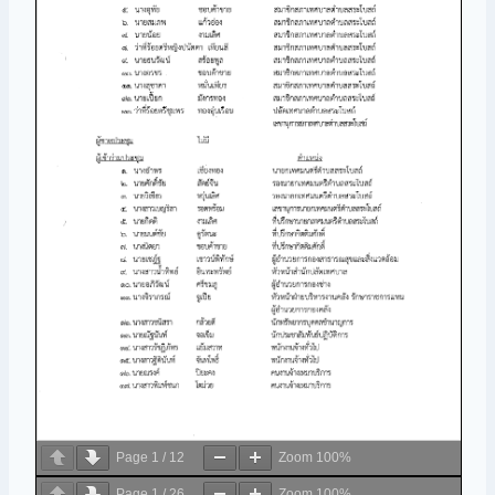
Page
1
/
12
Zoom
100%
Page
1
/
26
Zoom
100%