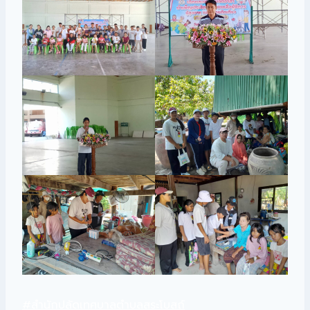
#สำนักปลัดเทศบาลตำบลสระโบสถ์