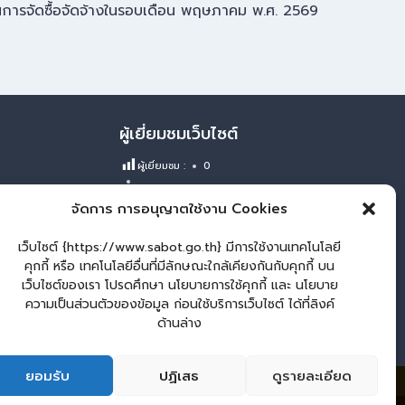
ินการจัดซื้อจัดจ้างในรอบเดือน พฤษภาคม พ.ศ. 2569
ผู้เยี่ยมชมเว็บไซต์
ผู้เยี่ยมชม :
0
Login
จัดการ การอนุญาตใช้งาน Cookies
เข้าสู่ระบบ
เว็บไซต์ {https://www.sabot.go.th} มีการใช้งานเทคโนโลยี
จัดทำเว็บไซต์
คุกกี้ หรือ เทคโนโลยีอื่นที่มีลักษณะใกล้เคียงกันกับคุกกี้ บน
LopburiWebDesign
เว็บไซต์ของเรา โปรดศึกษา นโยบายการใช้คุกกี้ และ นโยบาย
ความเป็นส่วนตัวของข้อมูล ก่อนใช้บริการเว็บไซต์ ได้ที่ลิงค์
ด้านล่าง
ยอมรับ
ปฏิเสธ
ดูรายละเอียด
3
กระดานสนทนา
ติดต่อเทศบาล
ติดต่อ เทศบาลตำบลสระโบสถ์