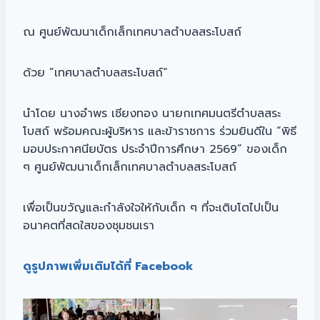
ณ ศูนย์พัฒนาเด็กเล็กเทศบาลตำบลสระโบสถ์
ด้วย ”เทศบาลตำบลสระโบสถ์“
นำโดย นางอำพร เชียงทอง นายกเทศมนตรีตำบลสระ
โบสถ์ พร้อมคณะผู้บริหาร และข้าราชการ ร่วมยินดีใน “พิธี
มอบประกาศนียบัตร ประจำปีการศึกษา 2569” ของเด็ก
ๆ ศูนย์พัฒนาเด็กเล็กเทศบาลตำบลสระโบสถ์
เพื่อเป็นขวัญและกำลังใจให้กับเด็ก ๆ ที่จะเติบโตไปเป็น
อนาคตที่สดใสของชุมชนเรา
ดูรูปภาพเพิ่มเติมได้ที่ Facebook