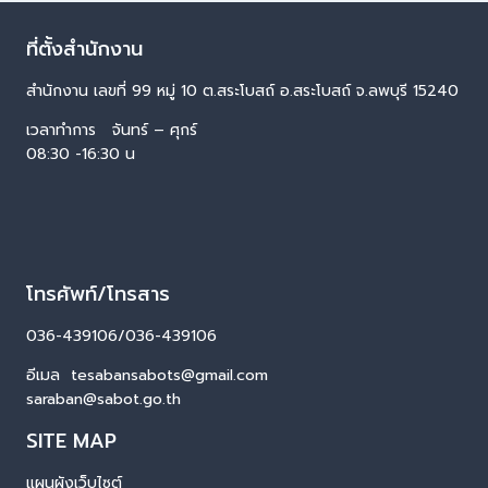
ที่ตั้งสำนักงาน
สำนักงาน เลขที่ 99 หมู่ 10 ต.สระโบสถ์ อ.สระโบสถ์ จ.ลพบุรี 15240
เวลาทำการ จันทร์ – ศุกร์
08:30 -16:30 น
โทรศัพท์/โทรสาร
036-439106/036-439106
อีเมล tesabansabots@gmail.com
saraban@sabot.go.th
SITE MAP
แผนผังเว็บไซต์