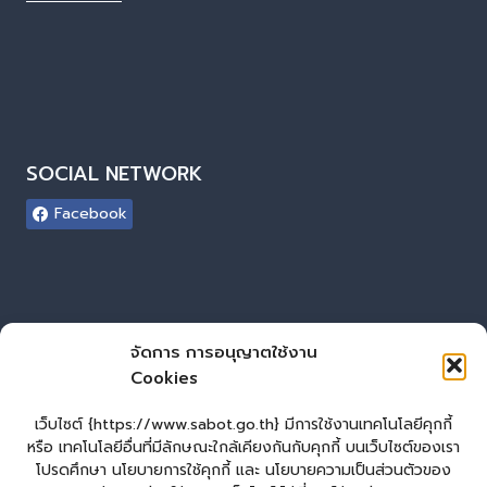
SOCIAL NETWORK
Facebook
ผู้เยี่ยมชมเว็บไซต์
จัดการ การอนุญาตใช้งาน
Cookies
ผู้เยี่ยมชม :
0
Login
เว็บไซต์ {https://www.sabot.go.th} มีการใช้งานเทคโนโลยีคุกกี้
เข้าสู่ระบบ
หรือ เทคโนโลยีอื่นที่มีลักษณะใกล้เคียงกันกับคุกกี้ บนเว็บไซต์ของเรา
โปรดศึกษา นโยบายการใช้คุกกี้ และ นโยบายความเป็นส่วนตัวของ
จัดทำเว็บไซต์