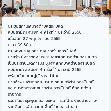
ประชุมสภาเทศบาลตำบลสระโบสถ์
สมัยสามัญ สมัยที่ 4 ครั้งที่ 1 ประจำปี 2568
เมื่อวันที่ 27 พฤศจิกายน 2568
เวลา 09.30 น.
ณ ห้องประชุมสภาเทศบาลตำบลสระโบสถ์
นายรุ่ง มังกรทอง ประธานสภาเทศบาลตำบลสระโบสถ์
เป็นประธานเปิดการประชุมสภาเทศบาลตำบลสระโบสถ์
สมัยสามัญ สมัยที่ 4 ครั้งที่ 1 ประจำปี 2568
พร้อมด้วยคณะผู้บริหาร นำโดย
นางอำพร เชียงทอง นายกเทศมนตรีตำบลสระโบสถ์
และสมาชิกสภาเทศบาลตำบลสระโบสถ์ หัวหน้าส่วน
ราชการ
ร่วมกันประชุมพูดคุยวางแผนการแก้ปัญหาในด้านต่างๆ
รวมถึงการพัฒนาเขตพื้นที่ตำบลสระโบสถ์