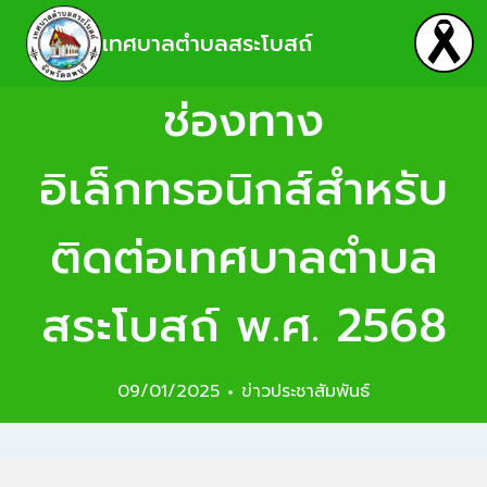
เทศบาลตำบลสระโบสถ์
ช่องทาง
อิเล็กทรอนิกส์สำหรับ
ติดต่อเทศบาลตำบล
สระโบสถ์ พ.ศ. 2568
09/01/2025
ข่าวประชาสัมพันธ์