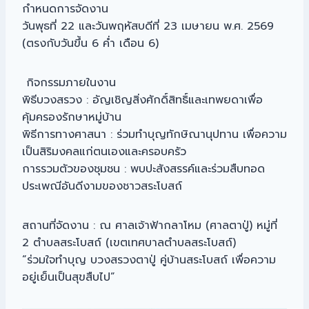
กำหนดการจัดงาน
วันพุธที่ 22 และวันพฤหัสบดีที่ 23 เมษายน พ.ศ. 2569
(ตรงกับวันขึ้น 6 ค่ำ เดือน 6)
กิจกรรมภายในงาน
พิธีบวงสรวง : อัญเชิญสิ่งศักดิ์สิทธิ์และเทพยดาเพื่อ
คุ้มครองรักษาหมู่บ้าน
พิธีการทางศาสนา : ร่วมทำบุญทักษิณานุปทาน เพื่อความ
เป็นสิริมงคลแก่ตนเองและครอบครัว
การรวมตัวของชุมชน : พบปะสังสรรค์และร่วมสืบทอด
ประเพณีอันดีงามของชาวสระโบสถ์
สถานที่จัดงาน : ณ ศาลเจ้าฟ้ากลาโหม (ศาลตาปู่) หมู่ที่
2 ตำบลสระโบสถ์ (เขตเทศบาลตำบลสระโบสถ์)
“ร่วมใจทำบุญ บวงสรวงตาปู่ คู่บ้านสระโบสถ์ เพื่อความ
อยู่เย็นเป็นสุขสืบไป”