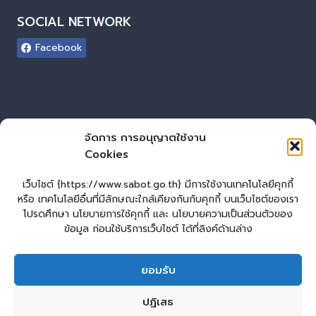
SOCIAL NETWORK
Facebook
ผู้เยี่ยมชมเว็บไซต์
จัดการ การอนุญาตใช้งาน
Cookies
ผู้เยี่ยมชม :
0
Login
เว็บไซต์ {https://www.sabot.go.th} มีการใช้งานเทคโนโลยีคุกกี้
เข้าสู่ระบบ
หรือ เทคโนโลยีอื่นที่มีลักษณะใกล้เคียงกันกับคุกกี้ บนเว็บไซต์ของเรา
โปรดศึกษา นโยบายการใช้คุกกี้ และ นโยบายความเป็นส่วนตัวของ
จัดทำเว็บไซต์
ข้อมูล ก่อนใช้บริการเว็บไซต์ ได้ที่ลิงค์ด้านล่าง
LopburiWebDesign
ยอมรับ
หน้าหลัก
รับแจ้งเรื่องทุจริต ประพฤติมิชอบ
ปฏิเสธ
ร้องเรียน – ร้องทุกข์
E-Service
คู่มือประชาชน