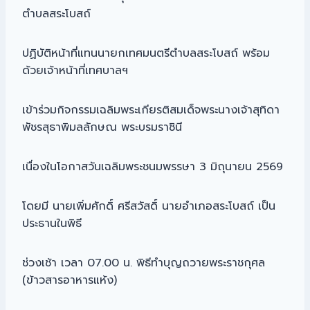
ตำบลสระโบสถ์
ปฏิบัติหน้าที่แทนนายกเทศมนตรีตำบลสระโบสถ์ พร้อม
ด้วยเจ้าหน้าที่เทศบาลฯ
เข้าร่วมกิจกรรมเฉลิมพระเกียรติสมเด็จพระนางเจ้าสุทิดา
พัชรสุธาพิมลลักษณ พระบรมราชินี
เนื่องในโอกาสวันเฉลิมพระชนมพรรษา 3 มิถุนายน 2569
โดยมี นายเพิ่มศักดิ์ ศรีสวัสดิ์ นายอำเภอสระโบสถ์ เป็น
ประธานในพิธี
ช่วงเช้า เวลา 07.00 น. พิธีทำบุญถวายพระราชกุศล
(ข้าวสารอาหารแห้ง)