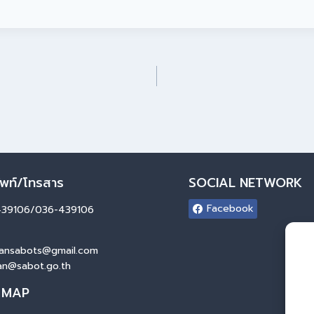
ัพท์/โทรสาร
SOCIAL NETWORK
Facebook
439106/036-439106
ansabots@gmail.com
an@sabot.go.th
 MAP