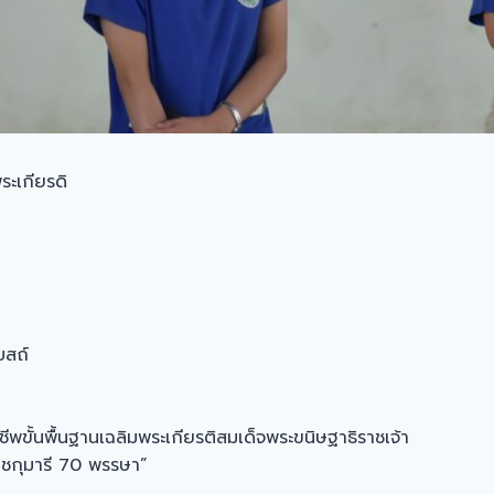
ระเกียรดิ
บสถ์
ีพขั้นพื้นฐานเฉลิมพระเกียรติสมเด็จพระขนิษฐาธิราชเจ้า
ชกุมารี 70 พรรษา”
น