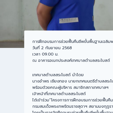
การฝึกอบรมการช่วยฟื้นคืนชีพขั้นพื้นฐานเฉลิมพ
วันที่ 2 กันยายน 2568
เวลา 09.00 น.
ณ อาคารอเนกประสงค์เทศบาลตำบลสระโบสถ์
เทศบาลตำบลสระโบสถ์ นำโดย
นางอำพร เชียงทอง นายกเทศมนตรีตำบลสระโ
พร้อมด้วยคณะผู้บริหาร สมาชิกสภาเทศบาลฯ
เจ้าหน้าที่เทศบาลตำบลสระโบสถ์
ได้เข้าร่วม”โครงการการฝึกอบรมการช่วยฟื้นคืนช
กรมสมเด็จพระเทพรัตนราชสุดาฯ สยามมงกุฎรา
โดยเป็นการจัดฝึกอบรมช่วยฟื้นคืนชีพขั้นพื้นฐา