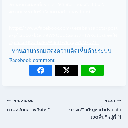
#เลือกตั้งท้องถิ่นร่วมกันใช้สิทธิอย่างสุจริตโปร่งใส
#งานประชาสัมพันธ์เทศบาลตำบลสระโบสถ์
https://www.facebook.com/tesabansabots/post
s/pfbid02kkGc79WXQUbCss5v7H17iKCt3sEaefN
2g2scoNQurb3BSW8i8Tw1iqqvS1JMku7Tl
ท่านสามารถแสดงความคิดเห็นด้วยระบบ
Facebook comment
PREVIOUS
NEXT
การระงับเหตุเพลิงไหม้
การแก้ไขปัญหาน้ำประปาใน
เขตพื้นที่หมู่ที่ 11