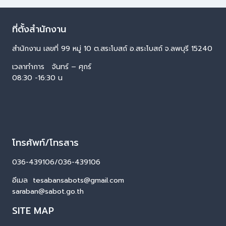
ที่ตั้งสำนักงาน
สำนักงาน เลขที่ 99 หมู่ 10 ต.สระโบสถ์ อ.สระโบสถ์ จ.ลพบุรี 15240
เวลาทำการ จันทร์ – ศุกร์
08:30 -16:30 น
โทรศัพท์/โทรสาร
036-439106/036-439106
อีเมล tesabansabots@gmail.com
saraban@sabot.go.th
SITE MAP