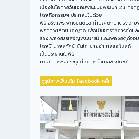
เนื่องในโอกาสวันเฉลิมพระชนมพรรษา 28 กร
โดยกิจกรรมฯ ประกอบไปด้วย
พิธีเจริญพระพุทธมนต์และทำบุญตักบาตรถวาย
พิธีถวายสัตย์ปฏิญาณเพื่อเป็นข้าราชการที่ดีแ
ร้องเพลงสรรเสริญพระบารมี และเพลงสดุดีจอ
โดยมี นายสุทัศน์ นันโท นายอำเภอสระโบสถ์
เป็นประธานในพิธี
ณ อาคารหอประชุมที่ว่าการอำเภอสระโบสถ์
ดูรูปภาพเพิ่มเติม Facebook คลิ๊ก