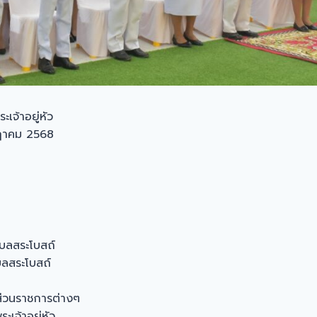
เจ้าอยู่หัว
กฎาคม 2568
บลสระโบสถ์
ลสระโบสถ์
ส่วนราชการต่างๆ
เจ้าอยู่หัว