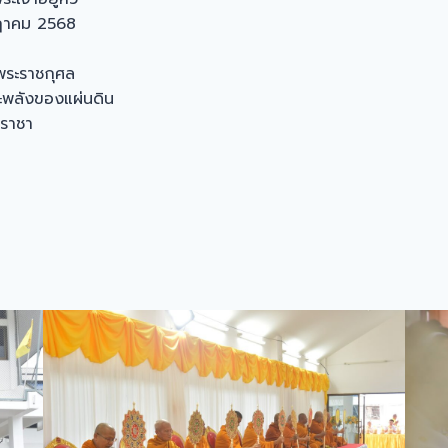
กฎาคม 2568
พระราชกุศล
ละพลังของแผ่นดิน
มราชา